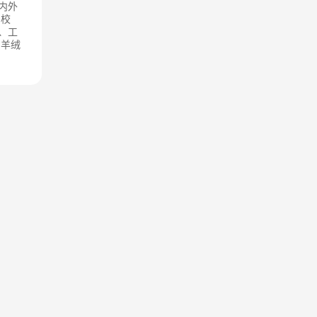
内外
、校
、工
、羊绒