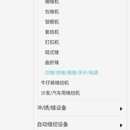
绷缝机
包缝机
锁眼机
套结机
钉扣机
链式缝
曲折缝
切缝/拼缝/暗缝/多针/贴袋
牛仔裤缝纫机
沙发/汽车用缝纫机
冲/绣/缝设备
自动缝纫设备