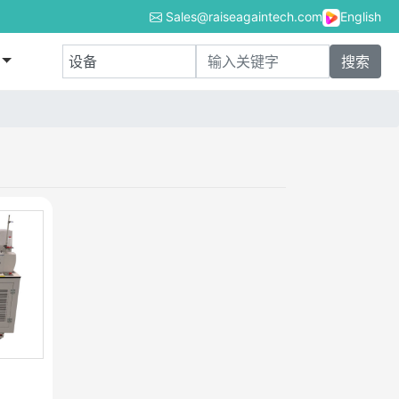
Sales@raiseagaintech.com
English