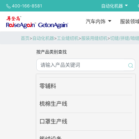
400-166-8581
自动化机器
汽车内饰
服装领
首页
>
自动化机器
>
工业缝纫机
>
服装用缝纫机
>
切缝/拼缝/暗缝
按产品类别查找
零辅料
梳棉生产线
口罩生产线