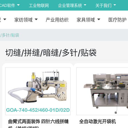
CAD软件
工业物联网
企业管理系统
关于我们
域
家纺领域
产业用纺织
家具领域
医疗防护
/多针/贴袋
切缝/拼缝/暗缝/多针/贴袋
曲臂式两面装饰 四针六线拼缝
全自动激光开袋机