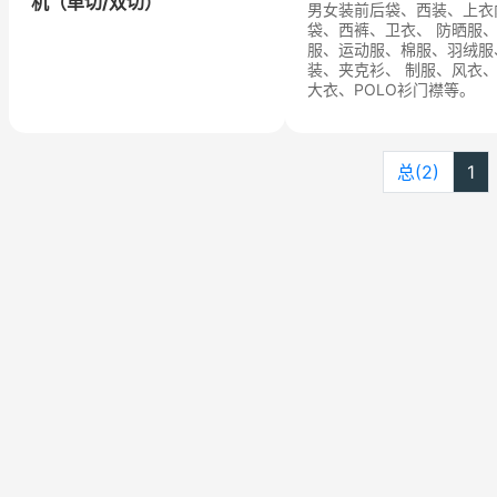
机（单切/双切）
男女装前后袋、西装、上衣
袋、西裤、卫衣、 防晒服
服、运动服、棉服、羽绒服
装、夹克衫、 制服、风衣
大衣、POLO衫门襟等。
总(2)
1