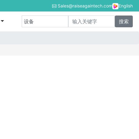
Sales@raiseagaintech.com
English