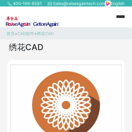
400-166-8581
Sales@raiseagaintech.com
English
首页
>
CAD软件
>
绣花CAD
绣花CAD