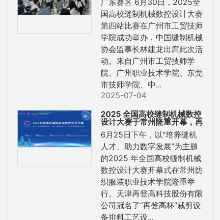
广东赛区 6月30日，2025全
国高校缝制机械数控设计大赛
第四站比赛在广州市工贸技师
学院成功举办，中国缝制机械
协会监事长林建龙出席此次活
动。来自广州市工贸技师学
院、广州职业技术学院、东莞
市技师学院、中...
2025-07-04
2025 全国高校缝制机械数控
设计大赛于常州隆重开幕，再
登高作为冠名单位，全力助推
6月25日下午，以“培养缝机
行业人才建设！
人才、助力数字发展”为主题
的2025 年全国高校缝制机械
数控设计大赛开幕式在常州纺
织服装职业技术学院隆重举
行。天津再登高科技股份有限
公司冠名了“再登高杯”裁剪设
备排料工艺设...