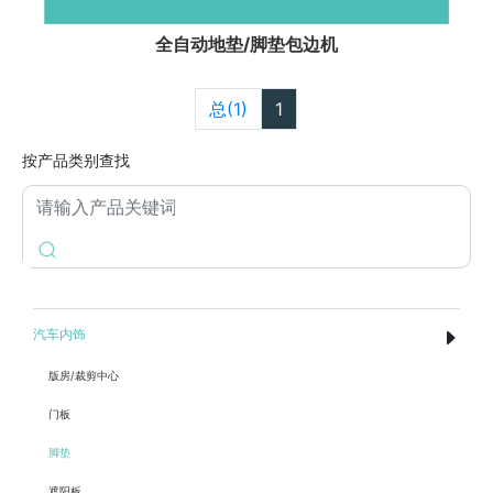
全自动地垫/脚垫包边机
总(1)
1
按产品类别查找
汽车内饰
版房/裁剪中心
门板
脚垫
遮阳板