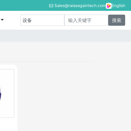
Sales@raiseagaintech.com
English