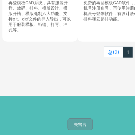
免费的再登模板CAD软件
再登模板CAD系统，具有服装开
机号注册账号，再使用注册
样、放码、排料、模版设计、模
机账号登录软件，有设计放
版开槽、模版缝制六大功能。支
排料和云超排功能。
持plt、dxf文件的导入导出，可以
用于服装模板、绗缝、打枣、冲
孔等。
总(2)
1
去留言