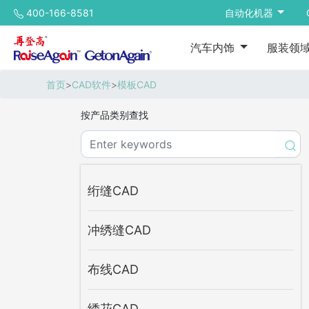
400-166-8581
自动化机器
汽车内饰
服装领
首页
>
CAD软件
>
模板CAD
按产品类别查找
绗缝CAD
冲绣缝CAD
布线CAD
绣花CAD