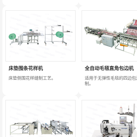
全自动毛毯直角包边机
床垫围条花样机
适用于无弹性毛毯的四边包
床垫侧围花样缝制工艺。
制。