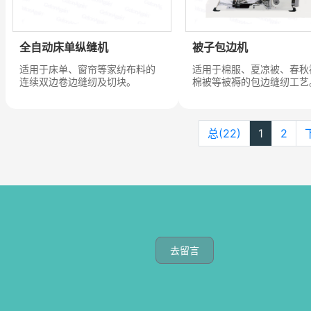
全自动床单纵缝机
被子包边机
适用于床单、窗帘等家纺布料的
适用于棉服、夏凉被、春秋
连续双边卷边缝纫及切块。
棉被等被褥的包边缝纫工艺
总(22)
1
2
去留言