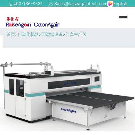
400-166-8581
Sales@raiseagaintech.com
English
首页
>
自动化机器
>
四边缝设备
>
件套生产线