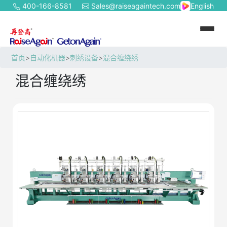
400-166-8581
Sales@raiseagaintech.com
English
首页
>
自动化机器
>
刺绣设备
>
混合缠绕绣
混合缠绕绣