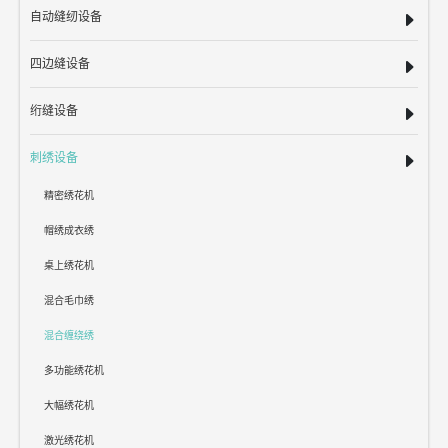
自动缝纫设备
四边缝设备
绗缝设备
刺绣设备
精密绣花机
帽绣成衣绣
桌上绣花机
混合毛巾绣
混合缠绕绣
多功能绣花机
大幅绣花机
激光绣花机