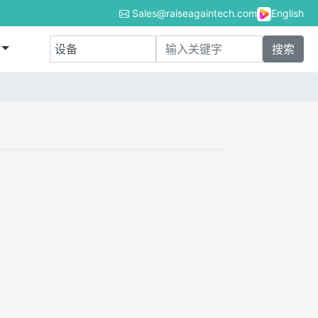
Sales@raiseagaintech.com
English