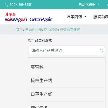
400-166-8581
自动化机器
汽车内饰
服装领
首页
>
自动化机器
>
刺绣设备
>
可选绣花装置
按产品类别查找
零辅料
梳棉生产线
口罩生产线