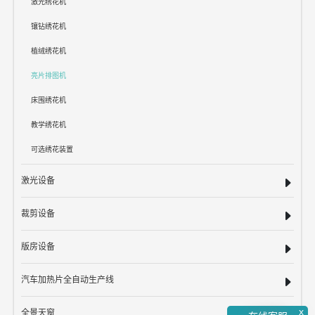
激光绣花机
镶钻绣花机
植绒绣花机
亮片排图机
床围绣花机
教学绣花机
可选绣花装置
激光设备
裁剪设备
版房设备
汽车加热片全自动生产线
x
全景天窗