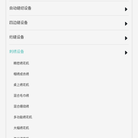
自动缝纫设备
四边缝设备
绗缝设备
刺绣设备
精密绣花机
帽绣成衣绣
桌上绣花机
混合毛巾绣
混合缠绕绣
多功能绣花机
大幅绣花机