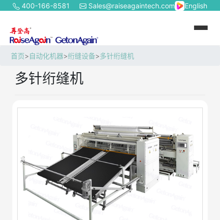
400-166-8581
Sales@raiseagaintech.com
English
首页
>
自动化机器
>
绗缝设备
>
多针绗缝机
多针绗缝机