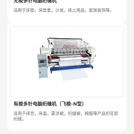
无梭多针电脑绗缝机
适用于床垫，床垫套，沙发，床上用品，家居装饰等。
有梭多针电脑绗缝机（飞梭-N型）
适用于床笠，床盖，夏凉被，绗缝被，棉服等产品的花型
绗缝。