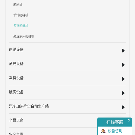
绗绣机
单针绗缝机
多针绗缝机
高速多头绗缝机
刺绣设备
激光设备
裁剪设备
版房设备
汽车加热片全自动生产线
x
全景天窗
在线客服
设备咨询
安全气囊