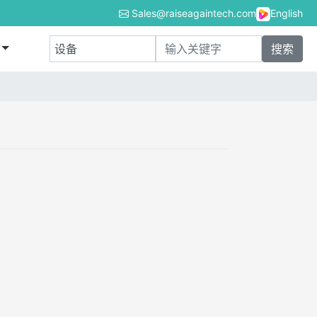
Sales@raiseagaintech.com
English