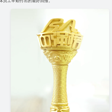
体员工辛勤付出的最好回报。