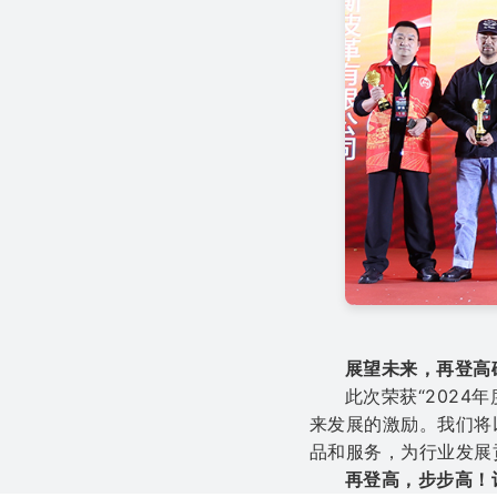
展望未来，再登高
此次荣获“202
来发展的激励。我们将
品和服务，为行业发展
再登高，步步高！