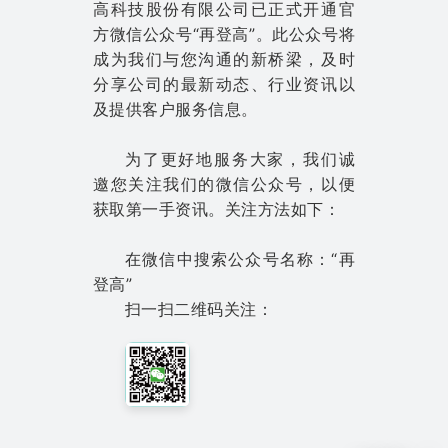
高科技股份有限公司已正式开通官
方微信公众号“再登高”。此公众号将
成为我们与您沟通的新桥梁，及时
分享公司的最新动态、行业资讯以
及提供客户服务信息。
为了更好地服务大家，我们诚
邀您关注我们的微信公众号，以便
获取第一手资讯。关注方法如下：
在微信中搜索公众号名称：“再
登高”
扫一扫二维码关注：