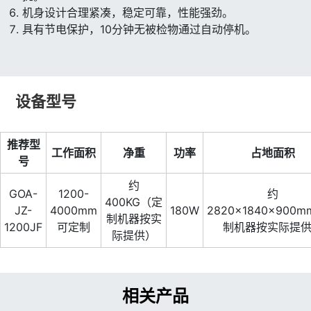
机身设计合理紧凑，稳定可靠，性能强劲。
具有节电保护，10分钟无被检物通过自动停机。
设备型号
推荐型
工作面积
净重
功率
占地面积
号
约
GOA-
1200-
约
400KG（定
JZ-
4000mm
180W
2820×1840×900
制机器按实
1200JF
可定制
制机器按实际提
际提供）
相关产品