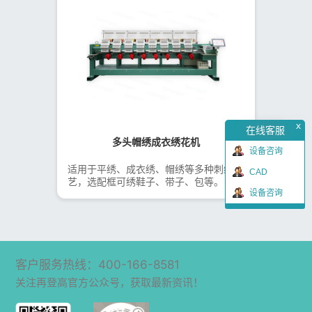
x
在线客服
多头帽绣成衣绣花机
设备咨询
适用于平绣、成衣绣、帽绣等多种刺绣工
CAD
艺，选配框可绣鞋子、带子、包等。
设备咨询
客户服务热线：400-166-8581
关注再登高官方公众号，获取最新资讯！