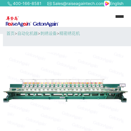
400-166-8581
Sales@raiseagaintech.com
English
首页
>
自动化机器
>
刺绣设备
>
精密绣花机