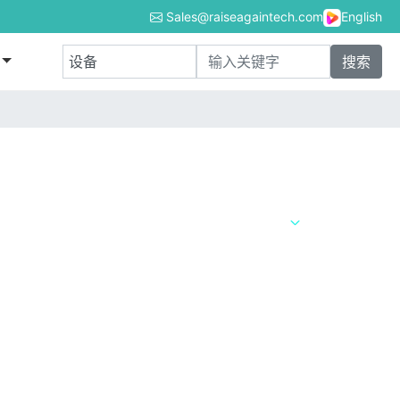
Sales@raiseagaintech.com
English