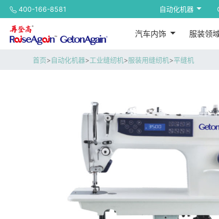
400-166-8581
自动化机器
汽车内饰
服装领
首页
>
自动化机器
>
工业缝纫机
>
服装用缝纫机
>
平缝机