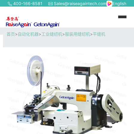
400-166-8581
Sales@raiseagaintech.com
English
首页
>
自动化机器
>
工业缝纫机
>
服装用缝纫机
>
平缝机