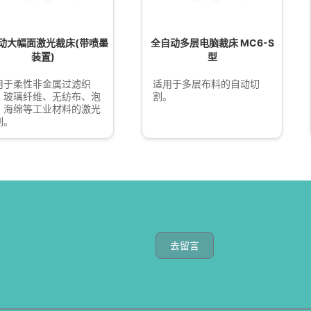
动大幅面激光裁床(带喷墨
全自动多层电脑裁床 MC6-S
装置)
型
用于柔性非金属过滤织
适用于多层布料的自动切
、玻璃纤维、无纺布、泡
割。
、海绵等工业材料的激光
割。
去留言