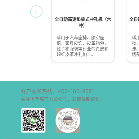
←
全自动高速垫板式冲孔机（六
全自
冲）
适用于汽车座椅、航空座
适
椅、家具皮饰、皮革箱包、
物
鞋子和服装等行业的真皮和
沫
超纤皮革冲孔加工。
切
客户服务热线：400-166-8581
关注再登高官方公众号，获取最新资讯！