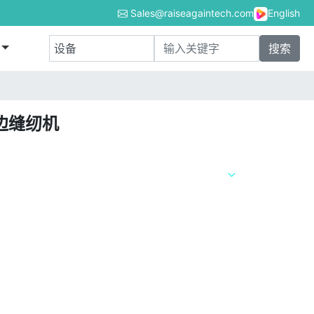
Sales@raiseagaintech.com
English
边缝纫机