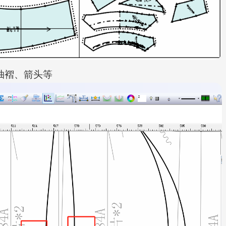
抽褶、箭头等