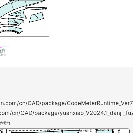
ain.com/cn/CAD/package/CodeMeterRuntime_Ver7
n.com/cn/CAD/package/yuanxiao_V2024.1_danji_fu
样摆放