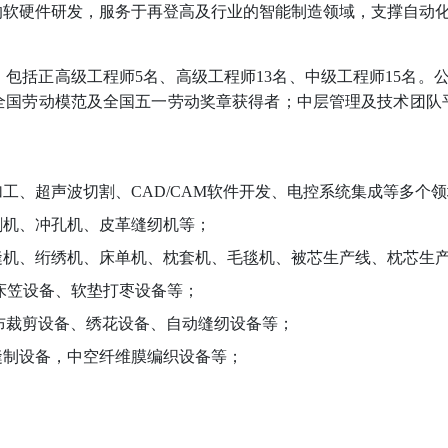
的软硬件研发，服务于再登高及
行业的
智能制造
领域
，支撑自动
，包括正高级工程师
5名、高级工程师13名、中级工程师15名。
全国劳动模范及全国五一劳动奖章获得者；中层管理及技术团队
加工、超声波切割、
CAD/CAM软件开发、电控系统集成等多个
割机、冲孔机、皮革缝纫机等；
缝机、绗绣机、床单机、枕套机、毛毯机、被芯生产线、枕芯生
床笠设备、软垫打枣设备等；
布裁剪设备、绣花设备、自动缝纫设备等；
缝制设备，中空纤维膜编织设备等；