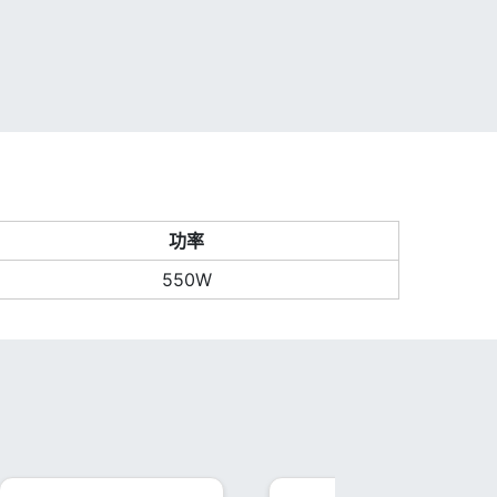
功率
550W