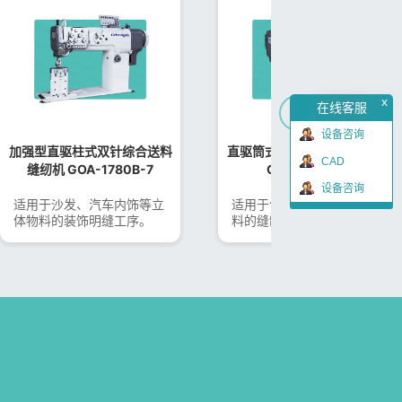
x
在线客服
→
设备咨询
加强型直驱柱式双针综合送料
直驱筒式单针综合送料缝纫机
CAD
缝纫机 GOA-1780B-7
GOA-1341B-7
设备咨询
适用于沙发、汽车内饰等立
适用于包装、足球或小件物
体物料的装饰明缝工序。
料的缝制。