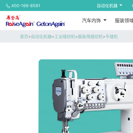
400-166-8581
自动化机器
汽车内饰
服装领
首页
>
自动化机器
>
工业缝纫机
>
服装用缝纫机
>
平缝机