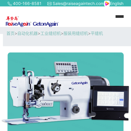
400-166-8581
Sales@raiseagaintech.com
English
首页
>
自动化机器
>
工业缝纫机
>
服装用缝纫机
>
平缝机