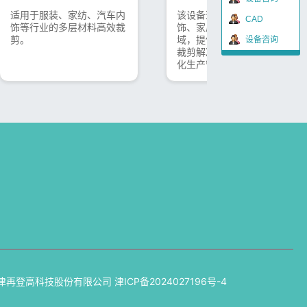
适用于服装、家纺、汽车内
该设备适用于服装、汽车内
CAD
饰等行业的多层材料高效裁
饰、家居用品和工业生产领
剪。
域，提供高精度、高速度的
设备咨询
裁剪解决方案，并支持智能
化生产管理。
津再登高科技股份有限公司
津ICP备2024027196号-4