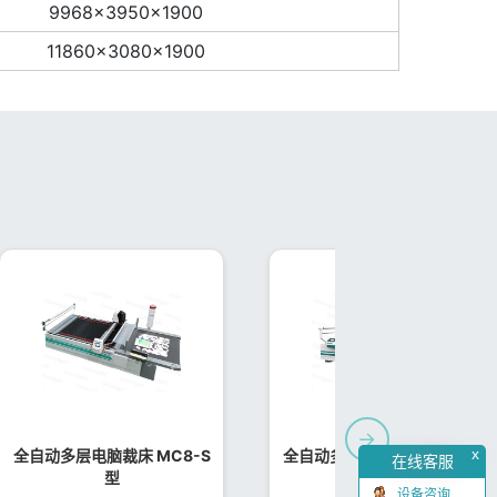
9968×3950×1900
11860×3080×1900
→
x
全自动多层电脑裁床 MC8-S
全自动多层电脑裁床 MC8-E
在线客服
型
型
设备咨询