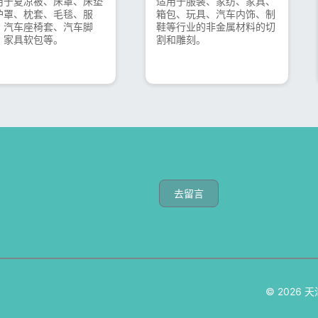
用于夏凉被、床罩、床垫
适用于服装、家纺、家具、
护罩、枕套、毛毯、服
箱包、玩具、汽车内饰、制
、汽车座椅套、汽车脚
鞋等行业的非金属材料的切
、家具软包等。
割和雕刻。
去留言
© 2026
天