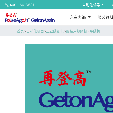
400-166-8581
自动化机器
汽车内饰
服装领
首页
>
自动化机器
>
工业缝纫机
>
服装用缝纫机
>
平缝机