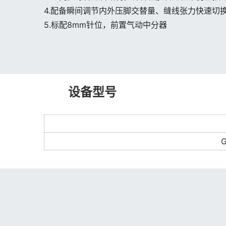
4.配备瞬间调节内外压脚交替量、缝线张力快速切
5.标配8mm针位，前置气动中分器
设备型号
G