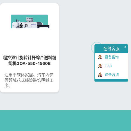
x
→
在线客服
程控双针旋转针杆综合送料缝
设备咨询
纫机GOA-550-1560B
CAD
适用于软体家居、汽车内饰
设备咨询
等领域花式线迹装饰明缝工
序。